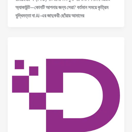
অ্যাকাউন্ট—কোনটি আপনার জন্য সেরা? বর্তমান সময়ে কৃত্রিম
বুদ্ধিমত্তা বা AI-এর জাদুকরী ছোঁয়ায় আমাদের