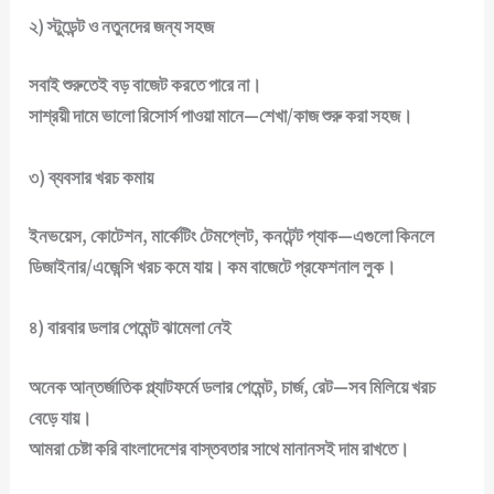
২) স্টুডেন্ট ও নতুনদের জন্য সহজ
সবাই শুরুতেই বড় বাজেট করতে পারে না।
সাশ্রয়ী দামে ভালো রিসোর্স পাওয়া মানে—
শেখা/কাজ শুরু করা সহজ
।
৩) ব্যবসার খরচ কমায়
ইনভয়েস, কোটেশন, মার্কেটিং টেমপ্লেট, কনটেন্ট প্যাক—এগুলো কিনলে
ডিজাইনার/এজেন্সি খরচ কমে যায়।
কম বাজেটে প্রফেশনাল লুক
।
৪) বারবার ডলার পেমেন্ট ঝামেলা নেই
অনেক আন্তর্জাতিক প্ল্যাটফর্মে ডলার পেমেন্ট, চার্জ, রেট—সব মিলিয়ে খরচ
বেড়ে যায়।
আমরা চেষ্টা করি
বাংলাদেশের বাস্তবতার সাথে মানানসই দাম
রাখতে।