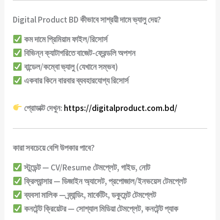
Digital Product BD কীভাবে সাশ্রয়ী দামে ভ্যালু দেয়?
কম দামে প্রিমিয়াম ফাইল/রিসোর্স
বিভিন্ন ক্যাটাগরিতে বাজেট-ফ্রেন্ডলি অপশন
বান্ডেল/কম্বো ভ্যালু
(যেখানে সম্ভব)
একবার কিনে বারবার ব্যবহারযোগ্য রিসোর্স
প্রোডাক্ট দেখুন:
https://digitalproduct.com.bd/
কারা সবচেয়ে বেশি উপকার পাবে?
স্টুডেন্ট
— CV/Resume টেমপ্লেট, গাইড, নোট
ফ্রিল্যান্সার
— ডিজাইন অ্যাসেট, প্রপোজাল/ইনভয়েস টেমপ্লেট
ব্যবসা মালিক
— ব্র্যান্ডিং, মার্কেটিং, ডকুমেন্ট টেমপ্লেট
কনটেন্ট ক্রিয়েটর
— সোশ্যাল মিডিয়া টেমপ্লেট, কনটেন্ট প্যাক