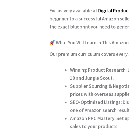
Exclusively available at
Digital Produc
beginner to a successful Amazon selle
the exact blueprint you need to gene
What You Will Learn in This Amazo
Our premium curriculum covers every 
Winning Product Research:
L
10 and Jungle Scout.
Supplier Sourcing & Negotia
prices with overseas supplie
SEO-Optimized Listings:
Dis
one of Amazon search result
Amazon PPC Mastery:
Set up
sales to your products.