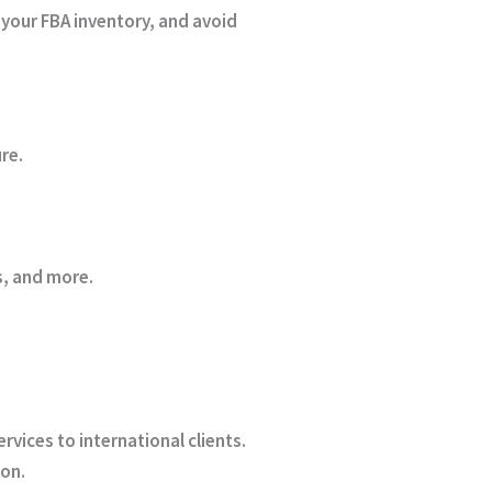
your FBA inventory, and avoid
re.
s, and more.
vices to international clients.
zon.